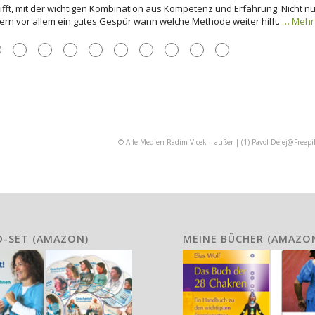
nken. In einer herausfordernden Zeit habe ich dort Unterstützung gesucht
abe. Besonders beeindruckt hat mich, wie neutral und gleichzeitig
… Mehr
●
●
●
●
●
●
●
●
●
●
© Alle Medien Radim Vlcek – außer | (1)
Pavol-Delej@Freepi
D-SET (AMAZON)
MEINE BÜCHER (AMAZO