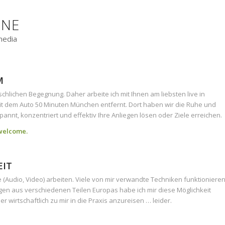
INE
media
M
chlichen Begegnung. Daher arbeite ich mit Ihnen am liebsten live in
it dem Auto 50 Minuten München entfernt. Dort haben wir die Ruhe und
annt, konzentriert und effektiv Ihre Anliegen lösen oder Ziele erreichen.
– welcome.
EIT
ne (Audio, Video) arbeiten. Viele von mir verwandte Techniken funktioniere
agen aus verschiedenen Teilen Europas habe ich mir diese Möglichkeit
er wirtschaftlich zu mir in die Praxis anzureisen … leider.