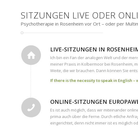
SITZUNGEN LIVE ODER ONL
Psychotherapie in Rosenheim vor Ort – oder per Multi
LIVE-SITZUNGEN IN ROSENHEI
Ich bin ein Fan der analogen Welt und der mens
meiner Praxis in Kolbermoor bei Rosenheim, m
Weite, die wir brauchen. Dann können Sie entsp
If there is the necessity to speak in English 
ONLINE-SITZUNGEN EUROPAW
Es ist auch möglich, dass wir miteinander onli
prima auch über die Ferne. Durch etliche Anfr
eingerichtet, denn nicht immer ist es möglich od