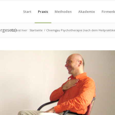
Start
Praxis
Methoden
Akademie
Firmen
rgesetz)
Du bist hier:
Startseite
/
Chiemgau Psychotherapie (nach dem Heilpraktike