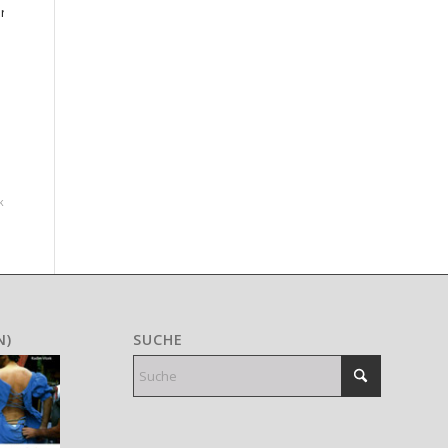
 –
k
N)
SUCHE