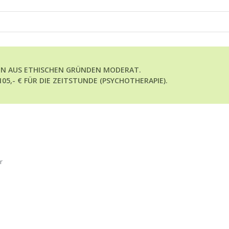
EN AUS ETHISCHEN GRÜNDEN MODERAT.
05,- € FÜR DIE ZEITSTUNDE (PSYCHOTHERAPIE).
r