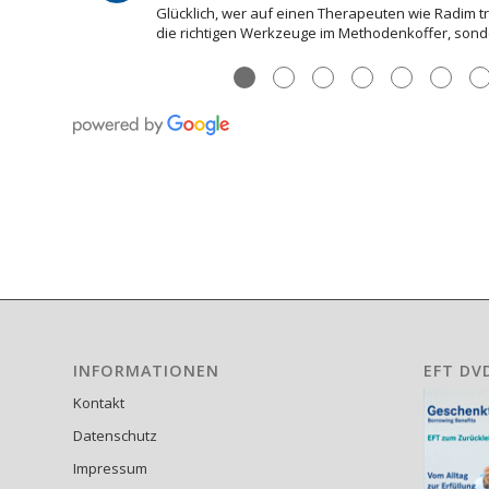
Ich möchte mich herzlich bei Heilkunst Vlcek beda
und genau die Hilfe gefunden, die ich gebraucht h
●
●
●
●
●
●
INFORMATIONEN
EFT DV
Kontakt
Datenschutz
Impressum