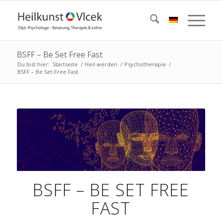
BSFF – Be Set Free Fast
Du bist hier:
Startseite
/
Heil werden
/
Psychotherapie
/
BSFF – Be Set Free Fast
BSFF – BE SET FREE
FAST