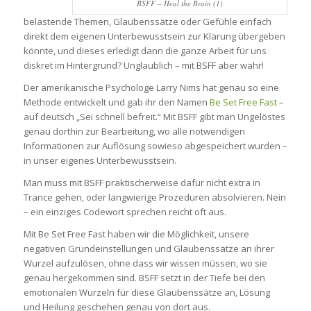
BSFF – Heal the Brain (1)
belastende Themen, Glaubenssätze oder Gefühle einfach
direkt dem eigenen Unterbewusstsein zur Klärung übergeben
könnte, und dieses erledigt dann die ganze Arbeit für uns
diskret im Hintergrund? Unglaublich – mit BSFF aber wahr!
Der amerikanische Psychologe Larry Nims hat genau so eine
Methode entwickelt und gab ihr den Namen
Be Set Free Fast
–
auf deutsch „Sei schnell befreit.“ Mit BSFF gibt man Ungelöstes
genau dorthin zur Bearbeitung, wo alle notwendigen
Informationen zur Auflösung sowieso abgespeichert wurden –
in unser eigenes Unterbewusstsein.
Man muss mit BSFF praktischerweise dafür nicht extra in
Trance gehen, oder langwierige Prozeduren absolvieren. Nein
– ein einziges Codewort sprechen reicht oft aus.
Mit Be Set Free Fast haben wir die Möglichkeit, unsere
negativen Grundeinstellungen und Glaubenssätze an ihrer
Wurzel aufzulösen, ohne dass wir wissen müssen, wo sie
genau hergekommen sind. BSFF setzt in der Tiefe bei den
emotionalen Wurzeln für diese Glaubenssätze an, Lösung
und Heilung geschehen genau von dort aus.