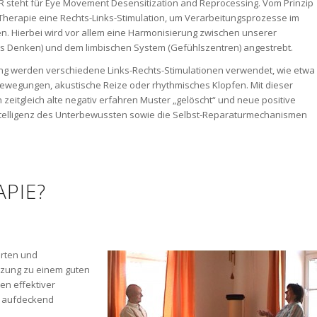
 steht für Eye Movement Desensitization and Reprocessing. Vom Prinzip
Therapie eine Rechts-Links-Stimulation, um Verarbeitungsprozesse im
en. Hierbei wird vor allem eine Harmonisierung zwischen unserer
es Denken) und dem limbischen System (Gefühlszentren) angestrebt.
ung werden verschiedene Links-Rechts-Stimulationen verwendet, wie etwa
ewegungen, akustische Reize oder rhythmisches Klopfen. Mit dieser
 zeitgleich alte negativ erfahren Muster „gelöscht“ und neue positive
Intelligenz des Unterbewussten sowie die Selbst-Reparaturmechanismen
PIE?
erten und
tzung zu einem guten
en effektiver
h aufdeckend