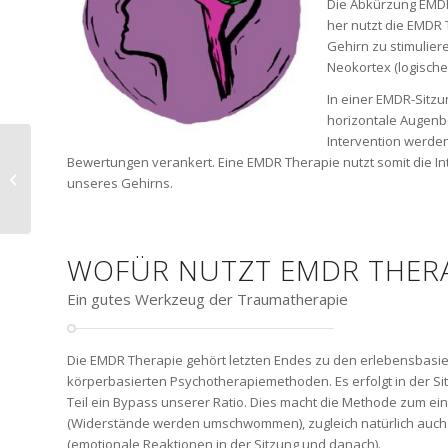
Die Abkürzung EMDR
her nutzt die EMDR 
Gehirn zu stimulier
Neokortex (logisch
In einer EMDR-Sitz
horizontale Augenb
Intervention werden
Bewertungen verankert. Eine EMDR Therapie nutzt somit die 
Traumatherapie
unseres Gehirns.
WOFÜR NUTZT EMDR THERA
Ein gutes Werkzeug der Traumatherapie
Die EMDR Therapie gehört letzten Endes zu den erlebensbasi
körperbasierten Psychotherapiemethoden. Es erfolgt in der Si
Teil ein Bypass unserer Ratio. Dies macht die Methode zum ein
(Widerstände werden umschwommen), zugleich natürlich auc
(emotionale Reaktionen in der Sitzung und danach).